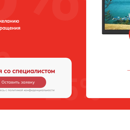
 желанию
бращения
я со специалистом
Оставить заявку
есь c
политикой конфиденциальности