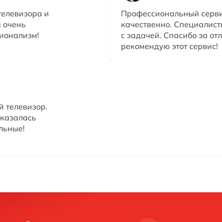
телевизора и
Профессиональный серви
я очень
качественно. Специалист
сионализм!
с задачей. Спасибо за о
рекомендую этот сервис!
й телевизор.
оказалась
льные!